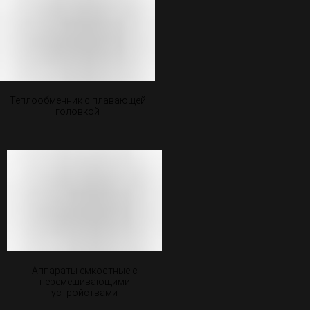
Теплообменник с плавающей
головкой
Аппараты емкостные c
перемешивающими
устройствами