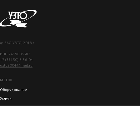
© ЗАО УЗТО, 2018 г.
ИНН 7459003383
+7 (35130) 3-56-04
uzto2004@mail.ru
МЕНЮ
Оборудование
Услуги
Документация
Производство
О компании
Реквизиты и контакты