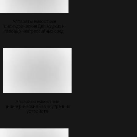
Аппараты емкостные
цилиндрические Для жидких и
газовых неагрессивных сред.
Аппараты емкостные
цилиндрические Без внутренних
устройств