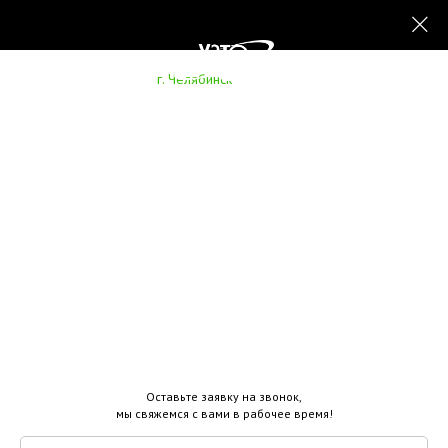
г. Челябинск
+7 (351) 303-55-06
Оборудование
Услуги
Документация
Производство
О компании
Контакты
Оставьте заявку на звонок,
мы свяжемся с вами в рабочее время!