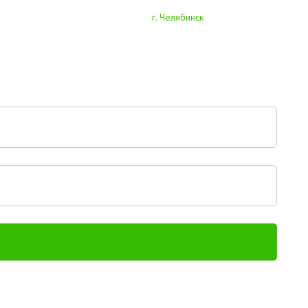
г. Челябинск
+7 (351) 303-55-06
О компании
Контакты