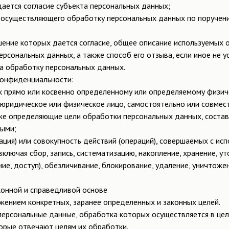
дается согласие субъекта персональных данных;
а, осуществляющего обработку персональных данных по поручен
ршение которых дается согласие, общее описание используемых
 персональных данных, а также способ его отзыва, если иное не
на обработку персональных данных.
конфиденциальности:
к прямо или косвенно определенному или определяемому физиче
 юридическое или физическое лицо, самостоятельно или совмест
же определяющие цели обработки персональных данных, соста
ными;
ция) или совокупность действий (операций), совершаемых с ис
ключая сбор, запись, систематизацию, накопление, хранение, ут
ние, доступ), обезличивание, блокирование, удаление, уничтож
конной и справедливой основе
жением конкретных, заранее определенных и законных целей.
персональные данные, обработка которых осуществляется в цел
орые отвечают целям их обработки.