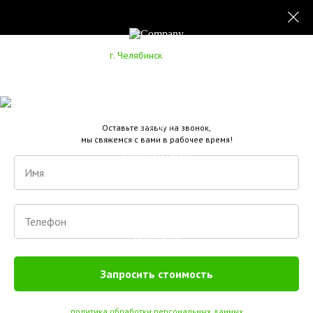
г. Челябинск
+7 (351) 303-55-06
Оборудование
Услуги
Оставьте заявку на звонок,
мы свяжемся с вами в рабочее время!
Документация
Производство
О компании
Контакты
Запросить стоимость
политика обработки персональных данных